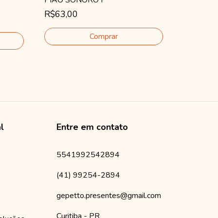
R$63,00
Gatos Ma
R$180,0
2
x
de
R$90,
al
Entre em contato
5541992542894
(41) 99254-2894
gepetto.presentes@gmail.com
Curitiba - PR