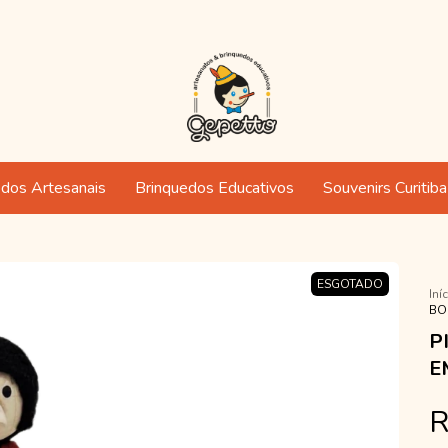
edos Artesanais
Brinquedos Educativos
Souvenirs Curitiba
ESGOTADO
Iní
BO
P
E
R