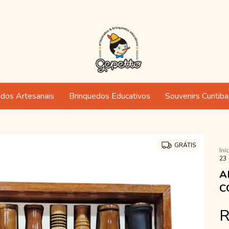
edos Artesanais
Brinquedos Educativos
Souvenirs Curitiba
GRÁTIS
Iní
23
A
C
R