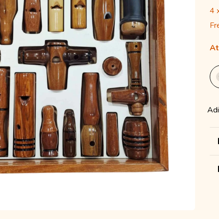
4
Fr
At
Adi