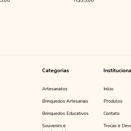
5,00
R$35,00
Categorias
Institucion
Artesanatos
Início
Brinquedos Artesanais
Produtos
Brinquedos Educativos
Contato
Souvenirs e
Trocas e Dev