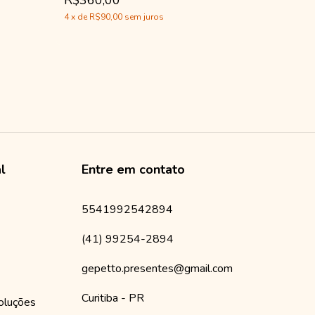
R$360,00
Casinha 
4
x
de
R$90,00
sem juros
R$115,0
al
Entre em contato
5541992542894
(41) 99254-2894
gepetto.presentes@gmail.com
Curitiba - PR
oluções