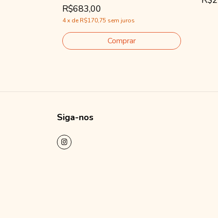
R$2
R$683,00
4
x
de
R$170,75
sem juros
Siga-nos