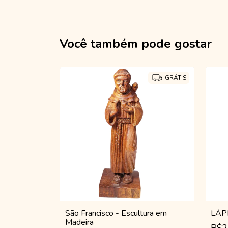
Você também pode gostar
ESGOTADO
GRÁTIS
GRÁTIS
A
São Francisco - Escultura em
LÁP
Madeira